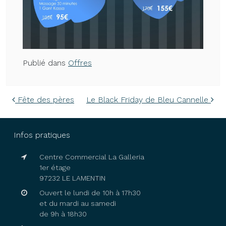
Publié dans
Offres
Navigation des articles
Fête des pères
Le Black Friday de Bleu Cannelle
Infos pratiques
Centre Commercial La Galleria
1er étage
97232 LE LAMENTIN
Ouvert le lundi de 10h à 17h30
et du mardi au samedi
de 9h à 18h30