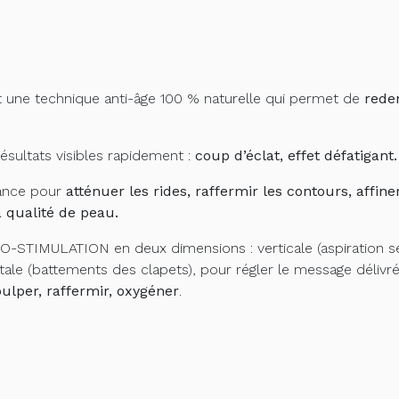
t une technique anti-âge 100 % naturelle qui permet de
reden
ultats visibles rapidement :
coup d’éclat, effet défatigant.
éance pour
atténuer les rides, raffermir les contours, affiner 
a qualité de peau.
NO-STIMULATION en deux dimensions :
verticale (aspiration
tale (battements des clapets), pour régler le message délivré 
pulper, raffermir, oxygéner
.