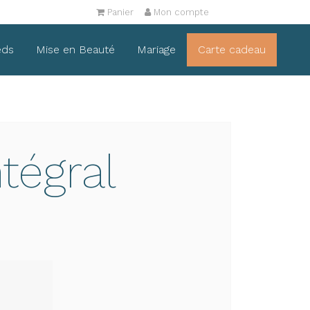
Panier
Mon compte
eds
Mise en Beauté
Mariage
Carte cadeau
tégral