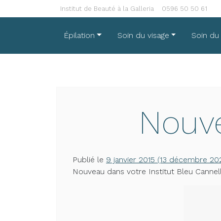
Passer au contenu
Institut de Beauté à la Galleria
0596 50 50 61
Épilation
Soin du visage
Soin du
Nouve
Publié le
9 janvier 2015
(13 décembre 20
Nouveau dans votre Institut Bleu Cannelle