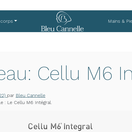
 corps
Mains & Pi
au: Cellu M6 In
22)
par
Bleu Cannelle
 : Le Cellu M6 Intégral.