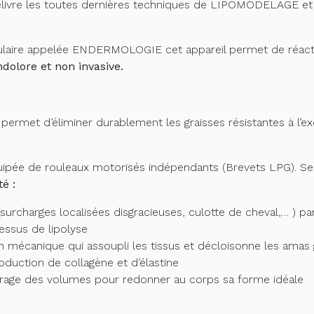
l délivre les toutes dernières techniques de LIPOMODELAGE
ulaire appelée ENDERMOLOGIE cet appareil permet de réactive
ndolore et non invasive.
permet d’éliminer durablement les graisses résistantes à l’e
pée de rouleaux motorisés indépendants (Brevets LPG). Ses d
é :
(surcharges localisées disgracieuses, culotte de cheval,… ) pa
cessus de lipolyse
n mécanique qui assoupli les tissus et décloisonne les amas 
oduction de collagène et d’élastine
brage des volumes pour redonner au corps sa forme idéale