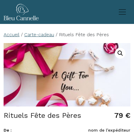
Passer au contenu
Accueil
/
Carte-cadeau
/ Rituels Fête des Pères
Rituels Fête des Pères
79
€
De :
nom de l’expéditeur