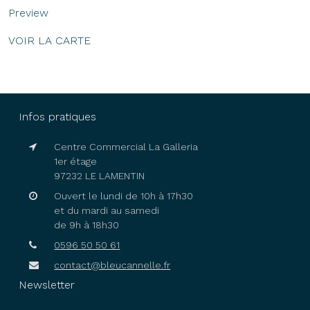
Preview
VOIR LA CARTE
Infos pratiques
Centre Commercial La Galleria
1er étage
97232 LE LAMENTIN
Ouvert le lundi de 10h à 17h30
et du mardi au samedi
de 9h à 18h30
0596 50 50 61
contact@bleucannelle.fr
Newsletter