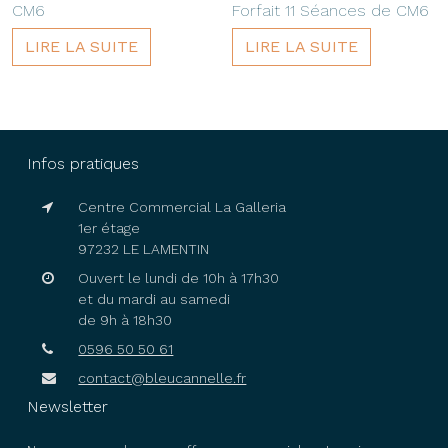
CM6
Forfait 11 Séances de CM6
LIRE LA SUITE
LIRE LA SUITE
Infos pratiques
Centre Commercial La Galleria
1er étage
97232 LE LAMENTIN
Ouvert le lundi de 10h à 17h30
et du mardi au samedi
de 9h à 18h30
0596 50 50 61
contact@bleucannelle.fr
Newsletter