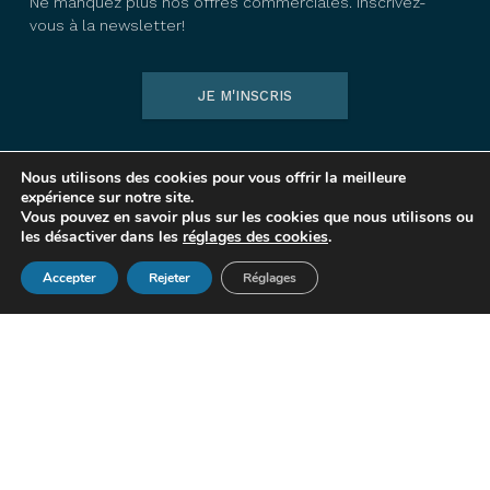
Ne manquez plus nos offres commerciales. Inscrivez-
vous à la newsletter!
JE M'INSCRIS
Suivez-nous
Nous utilisons des cookies pour vous offrir la meilleure
expérience sur notre site.
Vous pouvez en savoir plus sur les cookies que nous utilisons ou
les désactiver dans les
réglages des cookies
.
Offres et promo
Accepter
Rejeter
Réglages
Idées cadeau Fête des Mères
Les rituels de Noël
Carte cadeau
ACHETER MAINTENANT